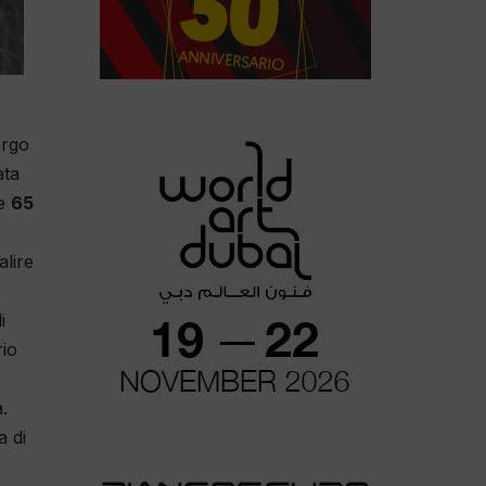
orgo
ata
de
65
alire
,
i
rio
.
a di