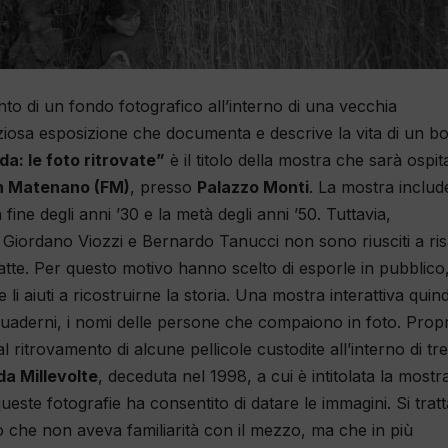
nto di un fondo fotografico all’interno di una vecchia
eziosa esposizione che documenta e descrive la vita di un b
a: le foto ritrovate”
è il titolo della mostra che sarà ospit
 in Matenano (FM)
, presso
Palazzo Monti
. La mostra inclu
fine degli anni ’30 e la metà degli anni ’50. Tuttavia,
a Giordano Viozzi e Bernardo Tanucci non sono riusciti a ris
tratte. Per questo motivo hanno scelto di esporle in pubblico
 li aiuti a ricostruirne la storia. Una mostra interattiva quind
quaderni, i nomi delle persone che compaiono in foto. Prop
ritrovamento di alcune pellicole custodite all’interno di tre
a Millevolte
, deceduta nel 1998, a cui è intitolata la mostra
este fotografie ha consentito di datare le immagini. Si tratt
o che non aveva familiarità con il mezzo, ma che in più