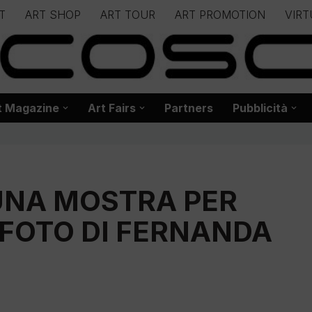
T
ART SHOP
ART TOUR
ART PROMOTION
VIRT
– – – – – – – – – – – www.biancoscuro.it – – – – – – – – – – – – 
 BIANCOSCURO – Editoria – Spazi Espositivi – Concorsi Internazi
t Magazine
Art Fairs
Partners
Pubblicità
UNA MOSTRA PER
FOTO DI FERNANDA