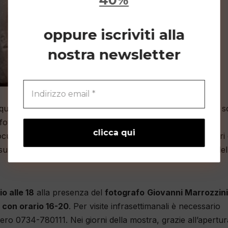
40%
oppure iscriviti alla
nostra newsletter
ttro temi: “i volti”, “i luoghi”, “il lavoro”, “la morte”, che 
do fotografico, comprendente 150 pellicole. Nei giorni della
umentario, che cercherà di ricostruire la storia e i misteri
ull’importanza della fotografia documentaristica a cura del
o alle 18
alla presenza del
fotografo
Giovanni Marrozzini
con orario 16-20
. Per visite infrasettimanali è necessario
umero 0734-780111.
Nei giorni della mostra, grazie all’apertur