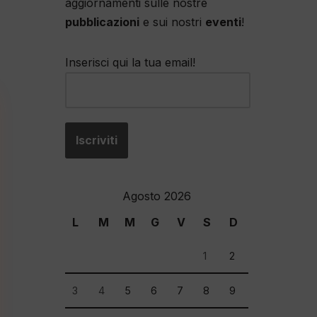
aggiornamenti sulle nostre
pubblicazioni
e sui nostri
eventi
!
Inserisci qui la tua email!
Agosto 2026
L
M
M
G
V
S
D
1
2
3
4
5
6
7
8
9