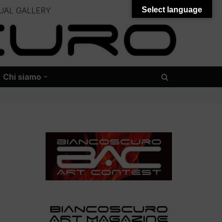
UAL GALLERY
Select language
– – –
onali – – – – – – – – – – – – – – –
Chi siamo