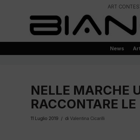
ART CONTES
Vai
– – – – 
al
– – – – – – – – – – – – – – – Progetto
contenuto
News
Ar
NELLE MARCHE 
RACCONTARE LE 
11 Luglio 2019
di
Valentina Cicarilli