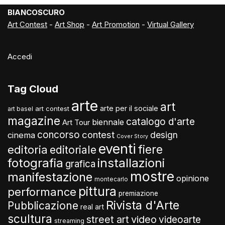
BIANCOSCURO
Art Contest
-
Art Shop
-
Art Promotion
-
Virtual Gallery
Accedi
Tag Cloud
arte
art
arte per il sociale
art contest
art basel
magazine
catalogo d'arte
biennale
Art Tour
concorso
contest
design
cinema
Cover Story
eventi
fiere
editoria
editoriale
fotografia
installazioni
grafica
mostre
manifestazione
opinione
montecarlo
pittura
performance
premiazione
Rivista d'Arte
Pubblicazione
real art
scultura
video
street art
videoarte
streaming