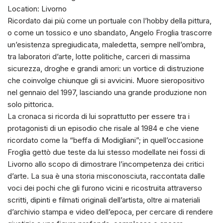
Location: Livorno
Ricordato dai più come un portuale con l’hobby della pittura,
o come un tossico e uno sbandato, Angelo Froglia trascorre
un’esistenza spregiudicata, maledetta, sempre nell’ombra,
tra laboratori d’arte, lotte politiche, carceri di massima
sicurezza, droghe e grandi amori: un vortice di distruzione
che coinvolge chiunque gli si avvicini. Muore sieropositivo
nel gennaio del 1997, lasciando una grande produzione non
solo pittorica.
La cronaca si ricorda di lui soprattutto per essere tra i
protagonisti di un episodio che risale al 1984 e che viene
ricordato come la “beffa di Modigliani”; in quell’occasione
Froglia gettò due teste da lui stesso modellate nei fossi di
Livorno allo scopo di dimostrare l’incompetenza dei critici
d’arte. La sua è una storia misconosciuta, raccontata dalle
voci dei pochi che gli furono vicini e ricostruita attraverso
scritti, dipinti e filmati originali dell’artista, oltre ai materiali
d’archivio stampa e video dell’epoca, per cercare di rendere