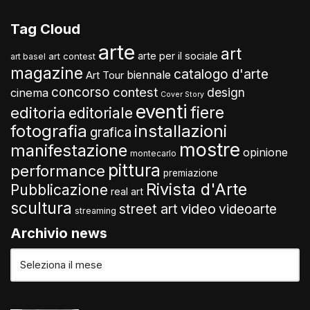
Tag Cloud
arte
art
arte per il sociale
art contest
art basel
magazine
catalogo d'arte
biennale
Art Tour
concorso
contest
design
cinema
Cover Story
eventi
fiere
editoria
editoriale
fotografia
installazioni
grafica
mostre
manifestazione
opinione
montecarlo
pittura
performance
premiazione
Rivista d'Arte
Pubblicazione
real art
scultura
video
street art
videoarte
streaming
Archivio news