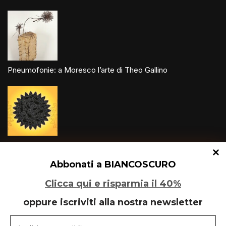
Pneumofonìe: a Moresco l’arte di Theo Gallino
Un glitch quantico tra Varese e Maleo
Abbonati a BIANCOSCURO
Clicca qui e risparmia il 40%
oppure iscriviti alla nostra newsletter
Speciale Art Basel 2026