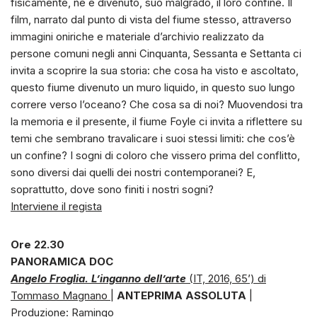
fisicamente, ne è divenuto, suo malgrado, il loro confine. Il
film, narrato dal punto di vista del fiume stesso, attraverso
immagini oniriche e materiale d’archivio realizzato da
persone comuni negli anni Cinquanta, Sessanta e Settanta ci
invita a scoprire la sua storia: che cosa ha visto e ascoltato,
questo fiume divenuto un muro liquido, in questo suo lungo
correre verso l’oceano? Che cosa sa di noi? Muovendosi tra
la memoria e il presente, il fiume Foyle ci invita a riflettere su
temi che sembrano travalicare i suoi stessi limiti: che cos’è
un confine? I sogni di coloro che vissero prima del conflitto,
sono diversi dai quelli dei nostri contemporanei? E,
soprattutto, dove sono finiti i nostri sogni?
Interviene il regista
Ore 22.30
PANORAMICA DOC
Angelo Froglia. L’inganno dell’arte
(IT, 2016, 65’) di
Tommaso Magnano
|
ANTEPRIMA ASSOLUTA
|
Produzione: Ramingo