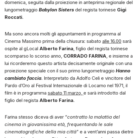
domenica, seguita dalla proiezione in anteprima regionale del
lungometraggio
Babylon Sisters
del regista torinese
Gigi
Roccati
.
Ma sono ancora molti gli appuntamenti in programma al
Cinema Massimo prima della chiusura: sabato
alle 16.00
sarà
ospite al gLocal
Alberto Farina
, figlio del regista torinese
scomparso lo scorso anno,
CORRADO FARINA
, e insieme a
lui ricorderemo questo artista decisamente originale con una
proiezione speciale con il suo primo lungometraggio
Hanno
cambiato faccia
. Interpretato da Adolfo Celi e vincitore del
Pardo d’Oro al Festival Internazionale di Locarno nel 1971, il
film è in programma
sabato 11 marzo,
e sarà introdotto dal
figlio del regista
Alberto Farina
.
Farina stesso diceva di aver “
contratto la malattia del
cinema in giovanissima età, frequentando le sale
cinematografiche della mia città
” e a vent’anni passa dietro