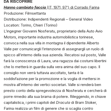
DA RISCOPRIRE
Hanno cambiato faccia
(IT, 1971, 97’) di Corrado Farina
Produzione: Filmsettanta
Distribuzione: Indipendenti Regionali – General Video
Location: Torino, Chieri (Torino)
L’ingegner Giovanni Nosferatu, proprietario della Auto Avio
Motors, importante industria automobilistica torinese,
convoca nella sua villa in montagna il dipendente Alberto
Valle per comunicargli l’intenzione di assegnargli un ruolo di
spicco all’interno della sua azienda. Recatosi sul posto, Valle
farà la conoscenza di Laura, una ragazza dai costumi libertini
che lo metterà in guardia sulla vera anima del suo capo. Il
consiglio non verrà tuttavia ascoltato, tanta è la
soddisfazione per la promozione e la voglia di mettersi in
mostra all’interno dei vertici societari. Valle si renderà ben
presto conto della spregevolezza di Nosferatu e cercherà di
porre rimedio alla sua brama di potere. Rileggendo, in chiave
capitalistica, i primi capitoli del
Dracula
di Bram Stoker,
Farina realizza un film di genere che si scaglia contro