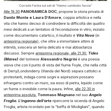
Corrado Farina sul set di “Hanno cambiato faccia”
Alle 19.30
PANORAMICA DOC
, propone la storia privata di
Danilo Monte e Laura D’Amore
, coppia artistica e nella
vita che hanno deciso di condividere la difficoltà dei quattro
mesi dedicati a un tentativo di fecondazione in vitro; iniziato
come documentario catartico, il risultato è
Vita Nova
(in
anteprima regionale
), che oltre a immortalare attimi di
intimità, sviscera un tema delicato e mai abbastanza
discusso. Sempre
anteprima regionale, alle 21.30
,
Tides
(Maree)
del torinese
Alessandro Negrini
è una poesia
visiva che con il punto di vista del fiume Foyle, che nella città
di Derry/Londonderry (Irlanda del Nord) separa cattolici e
protestanti, indaga come sogni e aspirazioni possano
infrangersi contro un muro, sia esso di pietra, liquido come
un fiume o invisibile come la paura. Infine,
alle 22.30 in
anteprima assoluta
,
Tommaso Magnano
nel suo
Angelo
Froglia. L’inganno dell’arte
ripercorre la vicenda di Angelo
Froglia, artista ricordato per la “beffa di Modigliani”, quando