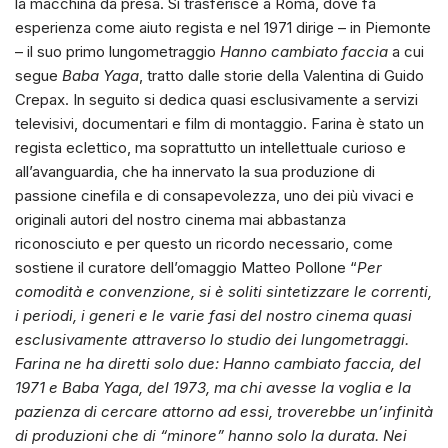
la macchina da presa. Si trasferisce a Roma, dove fa
esperienza come aiuto regista e nel 1971 dirige – in Piemonte
– il suo primo lungometraggio
Hanno cambiato faccia
a cui
segue
Baba Yaga
, tratto dalle storie della Valentina di Guido
Crepax. In seguito si dedica quasi esclusivamente a servizi
televisivi, documentari e film di montaggio. Farina è stato un
regista eclettico, ma soprattutto un intellettuale curioso e
all’avanguardia, che ha innervato la sua produzione di
passione cinefila e di consapevolezza, uno dei più vivaci e
originali autori del nostro cinema mai abbastanza
riconosciuto e per questo un ricordo necessario, come
sostiene il curatore dell’omaggio Matteo Pollone “
Per
comodità e convenzione, si è soliti sintetizzare le correnti,
i periodi, i generi e le varie fasi del nostro cinema quasi
esclusivamente attraverso lo studio dei lungometraggi.
Farina ne ha diretti solo due: Hanno cambiato faccia, del
1971 e Baba Yaga, del 1973, ma chi avesse la voglia e la
pazienza di cercare attorno ad essi, troverebbe un’infinità
di produzioni che di “minore” hanno solo la durata. Nei