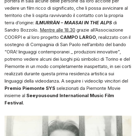
porterà in sala alcune delle persone da loro accolte per
vedere un film ricco di significato, che li possa avvicinare al
territorio che li ospita ravvivando il contatto con la propria
terra d’origine:
ILMURRÀN – MAASAI IN THE ALPS
di
Sandro Bozzolo.
Mentre
alle 18.30
grazie all’Associazione
COORPI e al loro progetto
CAMPO LARGO
, realizzato con il
sostegno di Compagnia di San Paolo nell’ambito del bando
“ORA! linguaggi contemporanei _ produzioni innovative”,
potremo vedere alcuni dei luoghi più simbolici di Torino e del
Piemonte in un modo completamente inaspettato, in sei corti
realizzati durante questa prima residenza artistica sui
linguaggi della videodanza. A seguire i videoclip vincitori del
Premio Piemonte SYS
selezionati da Piemonte Movie
insieme al
Seeyousound International Music Film
Festival
.