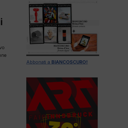
i
vo
ione
Abbonati a
BIANCOSCURO!