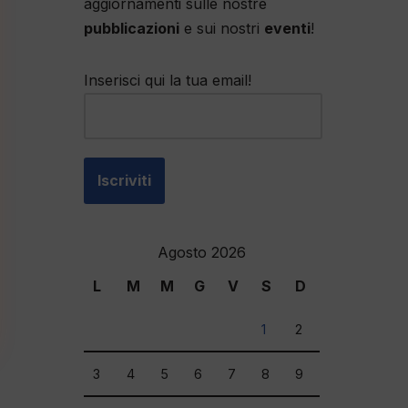
aggiornamenti sulle nostre
pubblicazioni
e sui nostri
eventi
!
Inserisci qui la tua email!
Agosto 2026
L
M
M
G
V
S
D
1
2
3
4
5
6
7
8
9