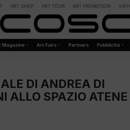
T
ART SHOP
ART TOUR
ART PROMOTION
VIRT
– – – – – – – – – – – www.biancoscuro.it – – – – – – – – – – – – 
 BIANCOSCURO – Editoria – Spazi Espositivi – Concorsi Internazi
t Magazine
Art Fairs
Partners
Pubblicità
LE DI ANDREA DI
I ALLO SPAZIO ATENE