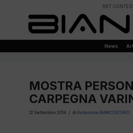
ART CONTES
Vai
– – – – 
al
– – – – – – – – – – – – – – – Progetto
contenuto
News
Ar
MOSTRA PERSONA
CARPEGNA VARIN
12 Settembre 2014
di
Redazione BIANCOSCURO