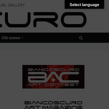
UAL GALLERY
Select language
– – –
onali – – – – – – – – – – – – – – –
Chi siamo