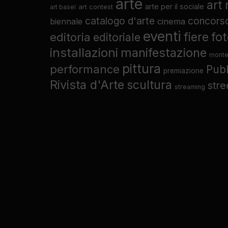
arte
art
arte per il sociale
art contest
art basel
catalogo d'arte
concors
biennale
cinema
eventi
fo
fiere
editoria
editoriale
installazioni
manifestazione
monte
pittura
performance
Pub
premiazione
Rivista d'Arte
scultura
stre
streaming