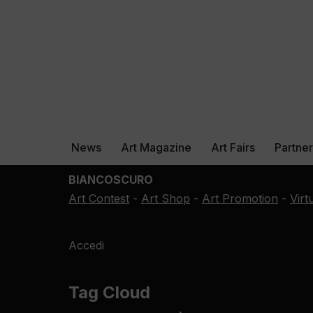
News
Art Magazine
Art Fairs
Partne
BIANCOSCURO
Art Contest
-
Art Shop
-
Art Promotion
-
Virt
Accedi
Tag Cloud