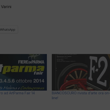
Varini
WhatsApp
o ad ArtParma Fair 14
BIANCOSCURO rivista d’arte ora on
line!