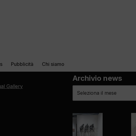
rs
Pubblicità
Chi siamo
Archivio news
ual Gallery