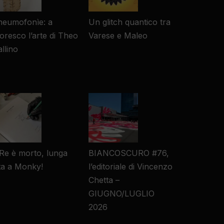
neumofonìe: a
Un glitch quantico tra
resco l’arte di Theo
Varese e Maleo
llino
 Re è morto, lunga
BIANCOSCURO #76,
ta a Monky!
l’editoriale di Vincenzo
Chetta –
GIUGNO/LUGLIO
2026