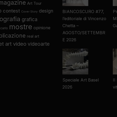
 magazine
Art Tour
o
contest
design
BIANCOSCURO #77,
P
Cover Story
tografia
l’editoriale di Vincenzo
Mo
grafica
mostre
Chetta –
Ga
opinione
carlo
AGOSTO/SETTEMBR
blicazione
real art
E 2026
video
et art
videoarte
Speciale Art Basel
Il
2026
vi