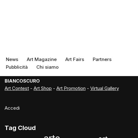
News
Art Magazine
Art Fairs
Partners
Pubblicità
Chi siamo
BIANCOSCURO
Art Contest
-
Art Shop
-
Art Promotion
-
Virtual Gallery
Accedi
Tag Cloud