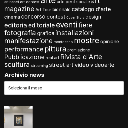
arte
art
arte per il sociale
art contest
art basel
magazine
catalogo d'arte
biennale
Art Tour
concorso
contest
design
cinema
Cover Story
eventi
fiere
editoria
editoriale
fotografia
installazioni
grafica
mostre
manifestazione
opinione
montecarlo
pittura
performance
premiazione
Rivista d'Arte
Pubblicazione
real art
scultura
video
street art
videoarte
streaming
Archivio news