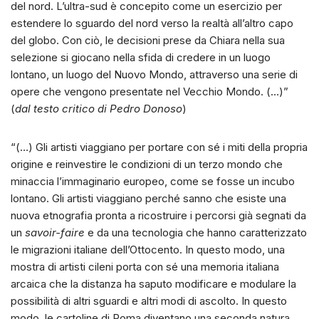
del nord. L’ultra-sud è concepito come un esercizio per
estendere lo sguardo del nord verso la realtà all’altro capo
del globo. Con ciò, le decisioni prese da Chiara nella sua
selezione si giocano nella sfida di credere in un luogo
lontano, un luogo del Nuovo Mondo, attraverso una serie di
opere che vengono presentate nel Vecchio Mondo. (…)”
(
dal testo critico di Pedro Donoso
)
“(…) Gli artisti viaggiano per portare con sé i miti della propria
origine e reinvestire le condizioni di un terzo mondo che
minaccia l’immaginario europeo, come se fosse un incubo
lontano. Gli artisti viaggiano perché sanno che esiste una
nuova etnografia pronta a ricostruire i percorsi già segnati da
un
savoir-faire
e da una tecnologia che hanno caratterizzato
le migrazioni italiane dell’Ottocento. In questo modo, una
mostra di artisti cileni porta con sé una memoria italiana
arcaica che la distanza ha saputo modificare e modulare la
possibilità di altri sguardi e altri modi di ascolto. In questo
modo, le cartoline di Roma diventano una seconda natura,