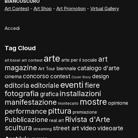
BIANCOSCURO
Art Contest
-
Art Shop
-
Art Promotion
-
Virtual Gallery
Accedi
Tag Cloud
arte
art
arte per il sociale
art contest
art basel
magazine
catalogo d'arte
biennale
Art Tour
concorso
contest
design
cinema
Cover Story
eventi
fiere
editoria
editoriale
fotografia
installazioni
grafica
mostre
manifestazione
opinione
montecarlo
pittura
performance
premiazione
Rivista d'Arte
Pubblicazione
real art
scultura
video
street art
videoarte
streaming