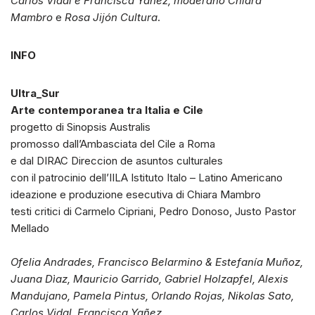
Carlos Vidal e Francisca Yañez, moderano
Chiara
Mambro
e
Rosa Jijón Cultura
.
INFO
Ultra_Sur
Arte contemporanea tra Italia e Cile
progetto di Sinopsis Australis
promosso dall’Ambasciata del Cile a Roma
e dal DIRAC Direccion de asuntos culturales
con il patrocinio dell’IILA Istituto Italo – Latino Americano
ideazione e produzione esecutiva di Chiara Mambro
testi critici di Carmelo Cipriani, Pedro Donoso, Justo Pastor
Mellado
Ofelia Andrades, Francisco Belarmino & Estefanía Muñoz,
Juana Dìaz, Mauricio Garrido, Gabriel Holzapfel, Alexis
Mandujano, Pamela Pintus, Orlando Rojas, Nikolas Sato,
Carlos Vidal, Francisca Yañez