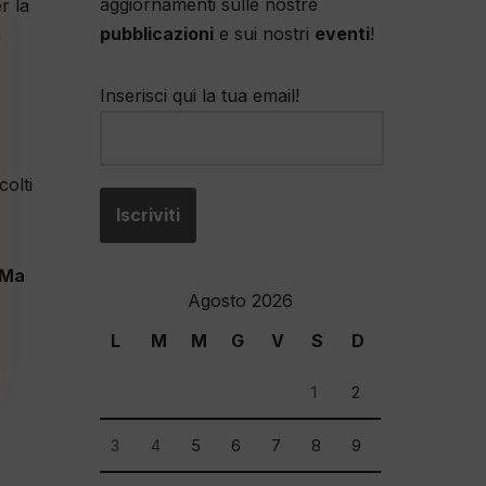
aggiornamenti sulle nostre
r la
pubblicazioni
e sui nostri
eventi
!
a
Inserisci qui la tua email!
colti
Ma
Agosto 2026
L
M
M
G
V
S
D
1
2
3
4
5
6
7
8
9