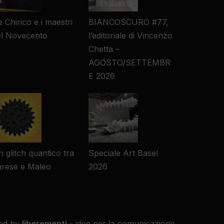
 Chirico e i maestri
BIANCOSCURO #77,
el Novecento
l’editoriale di Vincenzo
Chetta –
AGOSTO/SETTEMBR
E 2026
 glitch quantico tra
Speciale Art Basel
arese e Maleo
2026
ed by
liberementi
- idee per la comunicazione