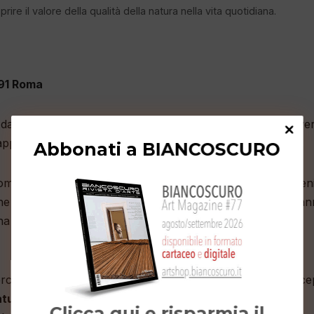
rire il valore della qualità della natura nella vita quotidiana.
191 Roma
 dal Mercato di Ponte Milvio che ha come obiettivo far vive
rocci creativi ed artistici.
Abbonati a BIANCOSCURO
e funzione primaria quella di dare nuova vita ad altri beni
sione saranno eccezionalmente aperte di domenica, ospitera
a materia prima concepita dal punto di vista dell’arte
 percorso con l’inaugurazione della mostra fotografica conce
turali senza soluzione di continuità
”, di
Eleonora Cerri
Clicca qui e risparmia il