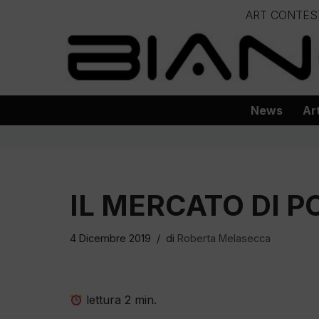
ART CONTES
Vai
– – – – 
al
– – – – – – – – – – – – – – – Progetto
contenuto
News
Ar
IL MERCATO DI P
4 Dicembre 2019
di
Roberta Melasecca
lettura
2
min.