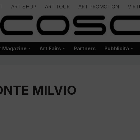
T
ART SHOP
ART TOUR
ART PROMOTION
VIRT
– – – – – – – – – – – www.biancoscuro.it – – – – – – – – – – – – 
 BIANCOSCURO – Editoria – Spazi Espositivi – Concorsi Internazi
t Magazine
Art Fairs
Partners
Pubblicità
ONTE MILVIO