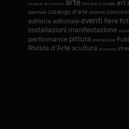
arte
art
arte per il sociale
art contest
art basel
catalogo d'arte
concors
biennale
cinema
eventi
fo
fiere
editoria
editoriale
installazioni
manifestazione
monte
pittura
performance
Pub
premiazione
Rivista d'Arte
scultura
stre
streaming