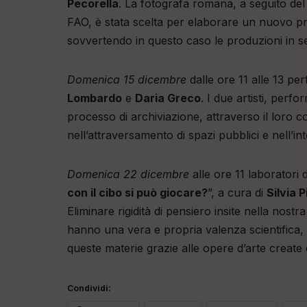
Pecorella
. La fotografa romana, a seguito del
FAO, è stata scelta per elaborare un nuovo prog
sovvertendo in questo caso le produzioni in ser
Domenica 15 dicembre
dalle ore 11 alle 13 pe
Lombardo
e
Daria Greco
. I due artisti, pe
processo di archiviazione, attraverso il loro co
nell’attraversamento di spazi pubblici e nell’i
Domenica 22 dicembre
alle ore 11 laboratori 
con il cibo si può giocare?
”, a cura di
Silvia 
Eliminare rigidità di pensiero insite nella nost
hanno una vera e propria valenza scientifica, r
queste materie grazie alle opere d’arte create da
Condividi: