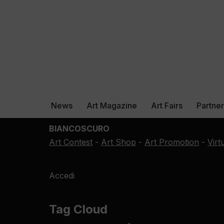
News
Art Magazine
Art Fairs
Partne
BIANCOSCURO
Art Contest
-
Art Shop
-
Art Promotion
-
Virt
Accedi
Tag Cloud