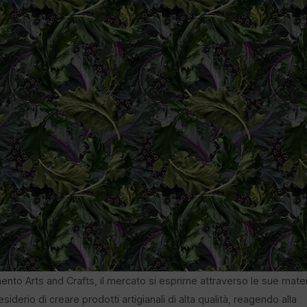
vimento Arts and Crafts, il mercato si esprime attraverso le sue mate
derio di creare prodotti artigianali di alta qualità, reagendo alla