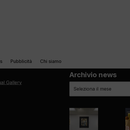
rs
Pubblicità
Chi siamo
Archivio news
ual Gallery