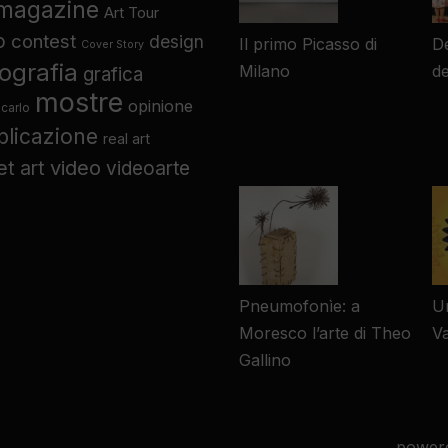
 magazine
Art Tour
o
contest
design
Il primo Picasso di
De
Cover Story
tografia
Milano
d
grafica
mostre
opinione
carlo
blicazione
real art
video
et art
videoarte
Pneumofonìe: a
Un
Moresco l’arte di Theo
V
Gallino
power