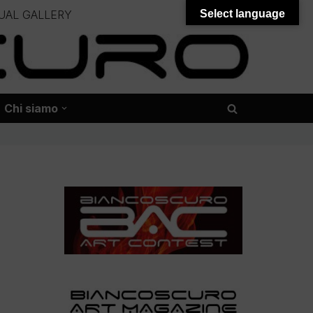
UAL GALLERY
Select language
– – –
onali – – – – – – – – – – – – – – –
Chi siamo