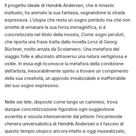
Il progetto ideale di Hendrik Andersen, che è rimasto
inattuato, ha animato la sua fantasia, segnandone la strada
espressiva. L’utopia che resta un sogno perduto ma che non
smette di emanare la sua forza immaginifica, si è
concretizzata nel titolo della mostra
, Come sogni perduti
,
che riporta una frase tratta dalla novella
Lenz
di Georg
Büchner, molto amata da Scolamiero. Una metafora del
viaggio folle e allucinato attraverso una natura vertiginosa e
ostile. In essa egli riconosce la metafora della condizione
dell’artista, inesorabilmente spinto a trovare un compimento
della sua creatività, un approdo irrealizzabile e inafferrabile
del suo sogno espressivo.
Nelle sei tele, disposte come lungo un cammino, trova
dunque concretizzazione figurativa ogni suggestione
avvertita e vissuta intensamente dal pittore: l’incantevole
chimera universalistica di Hendrik Andersen e il fascino di
questo tempio utopico ancora intatto e oggi musealizzato,