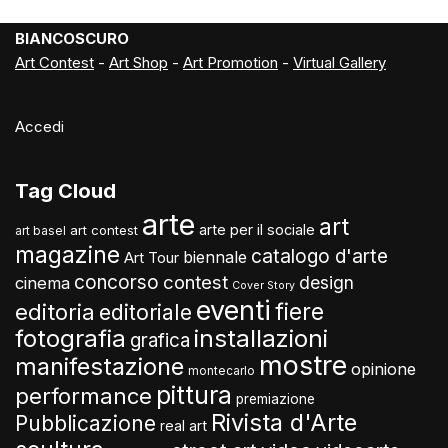
BIANCOSCURO
Art Contest
-
Art Shop
-
Art Promotion
-
Virtual Gallery
Accedi
Tag Cloud
arte
art
arte per il sociale
art contest
art basel
magazine
catalogo d'arte
biennale
Art Tour
concorso
contest
design
cinema
Cover Story
eventi
fiere
editoria
editoriale
fotografia
installazioni
grafica
mostre
manifestazione
opinione
montecarlo
pittura
performance
premiazione
Rivista d'Arte
Pubblicazione
real art