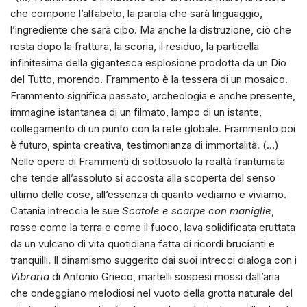
che compone l’alfabeto, la parola che sarà linguaggio,
l’ingrediente che sarà cibo. Ma anche la distruzione, ciò che
resta dopo la frattura, la scoria, il residuo, la particella
infinitesima della gigantesca esplosione prodotta da un Dio
del Tutto, morendo. Frammento è la tessera di un mosaico.
Frammento significa passato, archeologia e anche presente,
immagine istantanea di un filmato, lampo di un istante,
collegamento di un punto con la rete globale. Frammento poi
è futuro, spinta creativa, testimonianza di immortalità. (…)
Nelle opere di Frammenti di sottosuolo la realtà frantumata
che tende all’assoluto si accosta alla scoperta del senso
ultimo delle cose, all’essenza di quanto vediamo e viviamo.
Catania intreccia le sue
Scatole e scarpe con maniglie
,
rosse come la terra e come il fuoco, lava solidificata eruttata
da un vulcano di vita quotidiana fatta di ricordi brucianti e
tranquilli. Il dinamismo suggerito dai suoi intrecci dialoga con i
Vibraria
di Antonio Grieco, martelli sospesi mossi dall’aria
che ondeggiano melodiosi nel vuoto della grotta naturale del