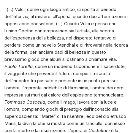
“(…) Vulci, come ogni luogo antico, ci riporta al periodo
dell’infanzia, al mistero, all’aporia, quando due affermazioni in
opposizione coesistono. (…) Guardo Vulci e penso che
l’unico Goethe contemporaneo sia l’artista, alla ricerca
dell’esperienza della bellezza, nel disperato tentativo di
perdersi come un novello Stendhal e di ritrovarsi nella ricerca
della forma, per lanciare dadi di bellezza in questo
brevissimo gioco che alcuni si ostinano a chiamare vita.
Paolo Torella
, come un moderno Lucomone è il sacerdote,
il veggente che prevede il futuro: compie il miracolo
dell’incontro tra passato e presente in un punto preciso:
l’ombra, l’impronta indelebile di Hiroshima, l’ombra dei corpi
impressa sui muri dal calore dell’esplosione termonucleare.
Tommaso Cascella
, come il mago, lavora con la luce e
l’ombra, compiendo giochi di prestigio dall’inconscio alla
supercoscienza: “Marte” ci fa risentire l’eco del dio etrusco
Maris, la divinità che si mostra come un fanciullo, connesso
con la morte e la resurrezione. L’opera di
Castellani
è la