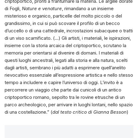
criptoportico, pronti a frantumare la materia. Le argille dorate
di Fogli,
Nature e venature
, rimandano a un insieme
misterioso e organico, particelle del molto piccolo o del
grandissimo, in cui si può scovare il profilo di un becco
d’uccello o di una cattedrale, incrostazioni subacquee o tratti
di un viso scarnificato. (…) Gli artisti, i materiali, le ispirazioni,
insieme con la storia arcaica del criptoportico, scrutano la
memoria per orientarsi al divenire di domani. I materiali di
questi luoghi ancestrali, legati alla storia e alla natura, scelti
dagli artisti, sembrano i più adatti a esprimere quell’anelito
rievocativo essenziale all’espressione artistica e nello stesso
tempo a includere e capire l’universo di oggi. L’invito è a
percorrere un viaggio che parte dai cunicoli di un antico
criptoportico romano, sepolto tra le rovine etrusche di un
parco archeologico, per arrivare in luoghi lontani, nello spazio
di una costellazione.” (
dal testo critico di Gianna Besson
)