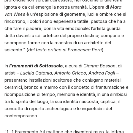
ignota e da cui emerge la nostra umanità. L’opera di
Mara
van Wees
è un’esplosione di geometrie, luci e ombre che si
rincorrono, i colori sono esperienza tattile, pastosa che ha a
che fare il piacere, con la vita emozionale: l’artista guarda
dritta davanti a sé, artefice del proprio destino; compone e
scompone forme con la maestria di un architetto del
seicento.” (
dal testo critico di Francesca Perti
)
In
Frammenti di Sottosuolo
, a cura di
Gianna Besson
, gli
artisti –
Lucilla Catania, Antonio Grieco, Andrea Fogli
–
presentano installazioni scultoree che coniugano materiali
ceramici, bronzo e marmo con il concetto di frantumazione e
ricomposizione di tempo, memoria e identità, in una simbiosi
tra lo spirito del luogo, la sua identità nascosta, criptica, il
concetto di reperto archeologico e le inquietudini del
contemporaneo.
“(…) Frammento è il mattone che diventerà muro, la lettera