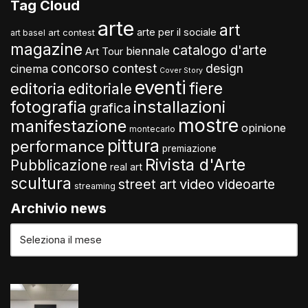
Tag Cloud
arte
art
arte per il sociale
art contest
art basel
magazine
catalogo d'arte
biennale
Art Tour
concorso
contest
design
cinema
Cover Story
eventi
fiere
editoria
editoriale
fotografia
installazioni
grafica
mostre
manifestazione
opinione
montecarlo
pittura
performance
premiazione
Rivista d'Arte
Pubblicazione
real art
scultura
video
street art
videoarte
streaming
Archivio news