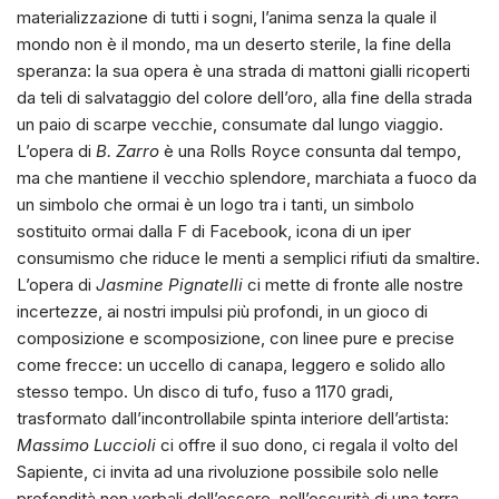
materializzazione di tutti i sogni, l’anima senza la quale il
mondo non è il mondo, ma un deserto sterile, la fine della
speranza: la sua opera è una strada di mattoni gialli ricoperti
da teli di salvataggio del colore dell’oro, alla fine della strada
un paio di scarpe vecchie, consumate dal lungo viaggio.
L’opera di
B. Zarro
è una Rolls Royce consunta dal tempo,
ma che mantiene il vecchio splendore, marchiata a fuoco da
un simbolo che ormai è un logo tra i tanti, un simbolo
sostituito ormai dalla F di Facebook, icona di un iper
consumismo che riduce le menti a semplici rifiuti da smaltire.
L’opera di
Jasmine Pignatelli
ci mette di fronte alle nostre
incertezze, ai nostri impulsi più profondi, in un gioco di
composizione e scomposizione, con linee pure e precise
come frecce: un uccello di canapa, leggero e solido allo
stesso tempo. Un disco di tufo, fuso a 1170 gradi,
trasformato dall’incontrollabile spinta interiore dell’artista:
Massimo Luccioli
ci offre il suo dono, ci regala il volto del
Sapiente, ci invita ad una rivoluzione possibile solo nelle
profondità non verbali dell’essere, nell’oscurità di una terra