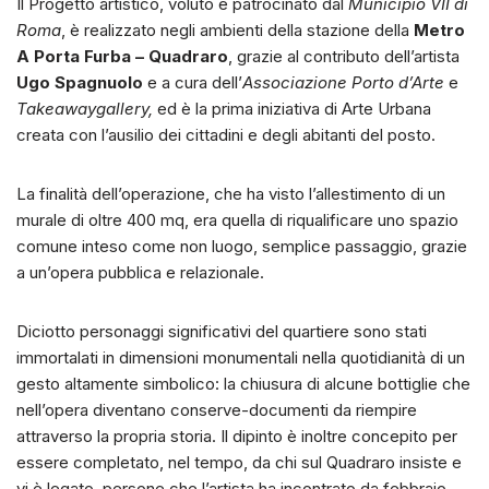
Il Progetto artistico, voluto e patrocinato dal
Municipio VII di
Roma
, è realizzato negli ambienti della stazione della
Metro
A Porta Furba – Quadraro
, grazie al contributo dell’artista
Ugo Spagnuolo
e a cura dell’
Associazione Porto d’Arte
e
Takeawaygallery,
ed è la prima iniziativa di Arte Urbana
creata con l’ausilio dei cittadini e degli abitanti del posto.
La finalità dell’operazione, che ha visto l’allestimento di un
murale di oltre 400 mq, era quella di riqualificare uno spazio
comune inteso come non luogo, semplice passaggio, grazie
a un’opera pubblica e relazionale.
Diciotto personaggi significativi del quartiere sono stati
immortalati in dimensioni monumentali nella quotidianità di un
gesto altamente simbolico: la chiusura di alcune bottiglie che
nell’opera diventano conserve-documenti da riempire
attraverso la propria storia. Il dipinto è inoltre concepito per
essere completato, nel tempo, da chi sul Quadraro insiste e
vi è legato, persone che l’artista ha incontrato da febbraio