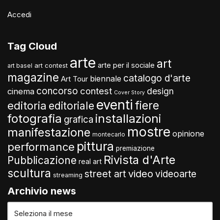
Accedi
Tag Cloud
arte
art
arte per il sociale
art contest
art basel
magazine
catalogo d'arte
biennale
Art Tour
concorso
contest
design
cinema
Cover Story
eventi
fiere
editoria
editoriale
fotografia
installazioni
grafica
mostre
manifestazione
opinione
montecarlo
pittura
performance
premiazione
Rivista d'Arte
Pubblicazione
real art
scultura
video
street art
videoarte
streaming
Archivio news