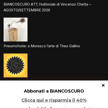
BIANCOSCURO #77, l’editoriale di Vincenzo Chetta –
AGOSTO/SETTEMBRE 2026
Pneumofonìe: a Moresco l’arte di Theo Gallino
Un glitch quantico tra Varese e Maleo
Abbonati a BIANCOSCURO
Clicca qui e risparmia il 40%