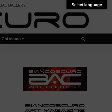
UAL GALLERY
Select language
– – –
onali – – – – – – – – – – – – – – –
Chi siamo