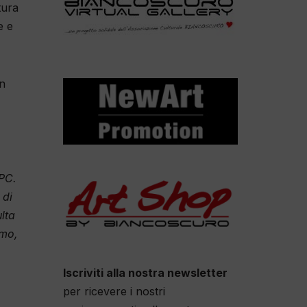
tura
e e
in
PPC.
 di
lta
amo,
Iscriviti alla nostra newsletter
per ricevere i nostri