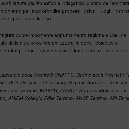
rchitetture dell’Adriatico
e indagando lo stato dell’architet
momento per approfondire processi, visioni, luoghi, risors
partecipazione e dialogo.
nfigura come importante appuntamento regionale che, sia 
te dalle altre province abruzzesi, si pone l’obiettivo di
are contemporaneo, inteso come sistema di relazioni e azioni
Nazionale degli Architetti CNAPPC
,
Ordine degli Architetti 
neri della Provincia di Teramo
,
Regione Abruzzo
,
Provincia
ercio di Teramo
,
INARCH, INARCH Abruzzo Molise, Consu
Teramo, ANIEM Collegio Edile Teramo, ANCE Teramo, API Ter