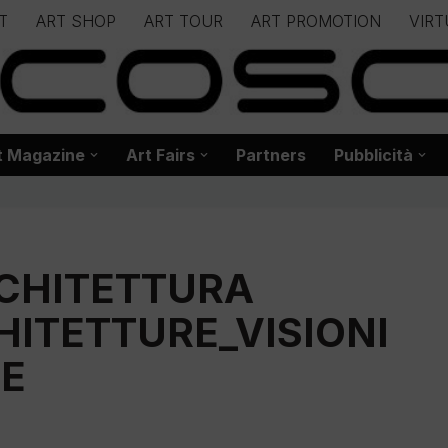
T
ART SHOP
ART TOUR
ART PROMOTION
VIRT
– – – – – – – – – – – www.biancoscuro.it – – – – – – – – – – – – 
 BIANCOSCURO – Editoria – Spazi Espositivi – Concorsi Internazi
t Magazine
Art Fairs
Partners
Pubblicità
RCHITETTURA
HITETTURE_VISIONI
E