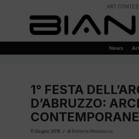
ART CONTES
Vai
– – – – 
al
– – – – – – – – – – – – – – – Progetto
contenuto
News
Ar
1° FESTA DELL’A
D’ABRUZZO: ARC
CONTEMPORANE
11 Giugno 2016
di
Roberta Melasecca