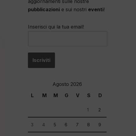
aggiornamenti sulle nostre
pubblicazioni
e sui nostri
eventi
!
Inserisci qui la tua email!
Agosto 2026
L
M
M
G
V
S
D
1
2
3
4
5
6
7
8
9