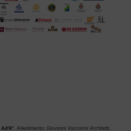
o Ad’A”
. Allestimento:
Giovanni Vaccarini Architetti
.