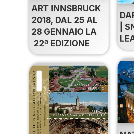
ART INNSBRUCK
DA
2018, DAL 25 AL
| S
28 GENNAIO LA
LE
22ª EDIZIONE