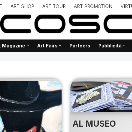
T
ART SHOP
ART TOUR
ART PROMOTION
VIRT
– – – – – – – – – – – www.biancoscuro.it – – – – – – – – – – – – 
 BIANCOSCURO – Editoria – Spazi Espositivi – Concorsi Internazi
t Magazine
Art Fairs
Partners
Pubblicità
AL MUSEO