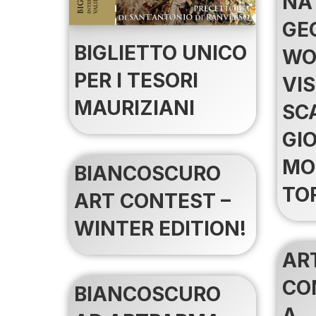
NA
GE
BIGLIETTO UNICO
WO
PER I TESORI
VIS
MAURIZIANI
SCA
GIO
MO
BIANCOSCURO
TO
ART CONTEST –
WINTER EDITION!
AR
CO
BIANCOSCURO
A