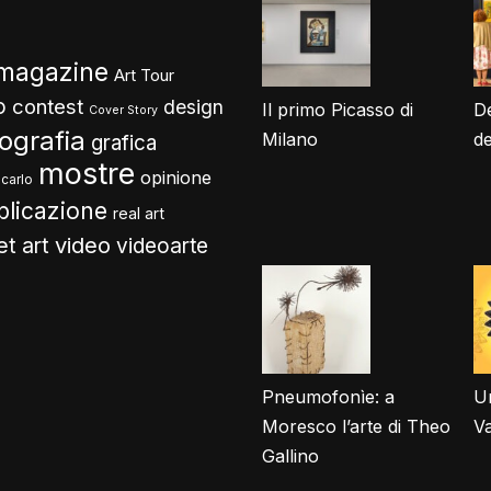
 magazine
Art Tour
o
contest
design
Il primo Picasso di
De
Cover Story
tografia
Milano
d
grafica
mostre
opinione
carlo
blicazione
real art
video
et art
videoarte
Pneumofonìe: a
Un
Moresco l’arte di Theo
V
Gallino