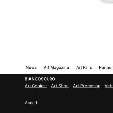
News
Art Magazine
Art Fairs
Partne
BIANCOSCURO
Art Contest
-
Art Shop
-
Art Promotion
-
Virt
Accedi