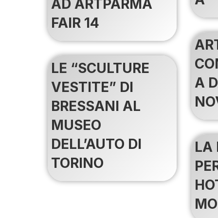
AD ARTPARMA
FAIR 14
AR
CO
LE “SCULTURE
A D
VESTITE” DI
NO
BRESSANI AL
MUSEO
DELL’AUTO DI
LA
TORINO
PER
HOT
MO