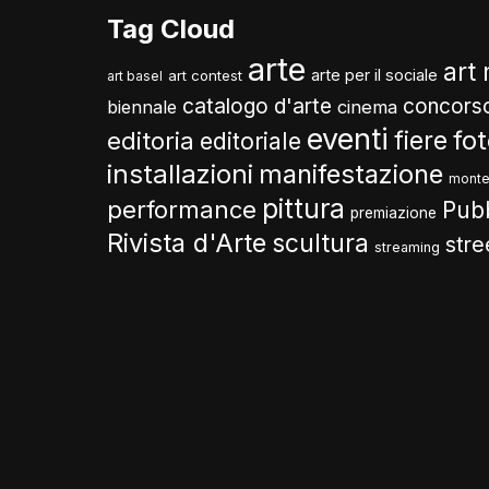
Tag Cloud
arte
art
arte per il sociale
art contest
art basel
catalogo d'arte
concors
biennale
cinema
eventi
fo
fiere
editoria
editoriale
installazioni
manifestazione
monte
pittura
performance
Pub
premiazione
Rivista d'Arte
scultura
stre
streaming