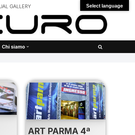
UAL GALLERY
Select language
– – –
onali – – – – – – – – – – – – – – –
Chi siamo
ART PARMA 4ª