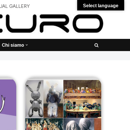
UAL GALLERY
Select language
– – –
onali – – – – – – – – – – – – – – –
Chi siamo