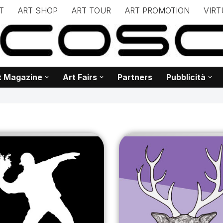
T
ART SHOP
ART TOUR
ART PROMOTION
VIRT
– – – – – – – – – – – www.biancoscuro.it – – – – – – – – – – – – 
 BIANCOSCURO – Editoria – Spazi Espositivi – Concorsi Internazi
t Magazine
Art Fairs
Partners
Pubblicità